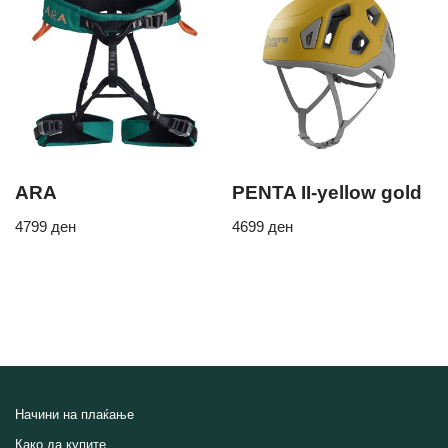
ARA
PENTA II-yellow gold
4799
ден
4699
ден
Начини на плаќање
Како да купите