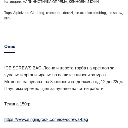
Категории:
АЛПИНИСТИЧКА ОПРЕМА
,
КЛИНОВИ И КУКИ
Tags:
Alpinizam
,
Climbing
,
crampons
,
derezi
,
ice axe
,
ice climbing
,
ice screw
,
klin
Опис
ICE SCREWS BAG-Лесна и цврста торба на преклоп за
чување и организирање на вашите клинови за мраз.
Можност за чување на 8 клинови со должина од 12 до 22цм.
Плус има мрежест џеп за чување на ситни работи.
Тежина 150гр.
https://www.singingrock.com/ice-screws-bag