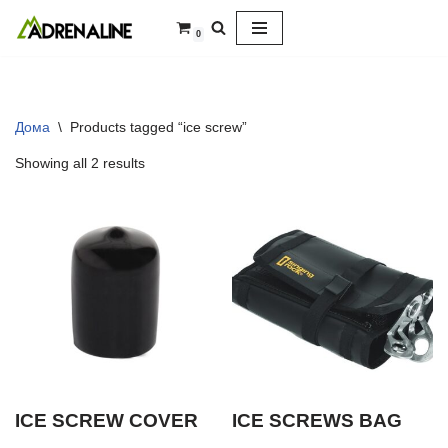
0
Skip
to
content
Дома
\
Products tagged “ice screw”
Showing all 2 results
ICE SCREW COVER
ICE SCREWS BAG