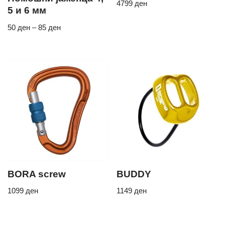
4799
ден
5 и 6 мм
50
ден
–
85
ден
BORA screw
BUDDY
1099
ден
1149
ден