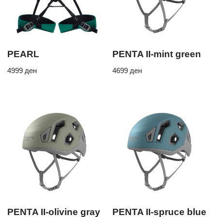
PEARL
PENTA II-mint green
4999
ден
4699
ден
PENTA II-olivine gray
PENTA II-spruce blue