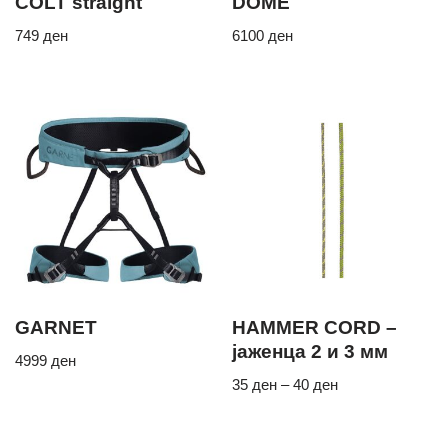
COLT straight
DOME
749
ден
6100
ден
GARNET
HAMMER CORD –
јаженца 2 и 3 мм
4999
ден
35
ден
–
40
ден