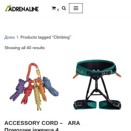
0
Skip
to
content
Дома
\
Products tagged “Climbing”
Showing all 40 results
ACCESSORY CORD –
ARA
Помошни јаженца 4,