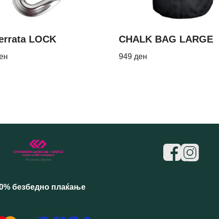
Ferrata LOCK
CHALK BAG LARGE
ен
949
ден
0% безбедно плаќање