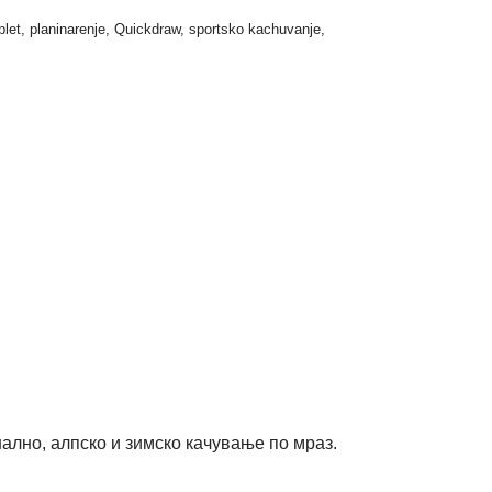
let
,
planinarenje
,
Quickdraw
,
sportsko kachuvanje
,
ално, алпско и зимско качување по мраз.