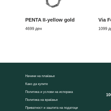
PENTA II-yellow gold
Via 
4699
ден
1099
д
Начини на плаќање
Како да купите
Политика и услови на испорака
10
Политика на враќање
Приватност и заштита на податоци