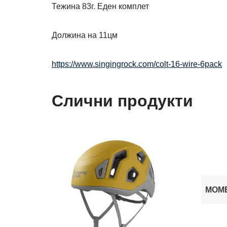
Тежина 83г. Еден комплет
Должина на 11цм
https://www.singingrock.com/colt-16-wire-6pack
Слични продукти
МОМ