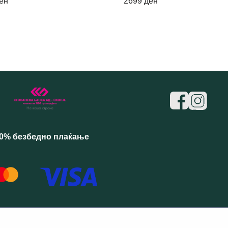
ен
2699
ден
0% безбедно плаќање