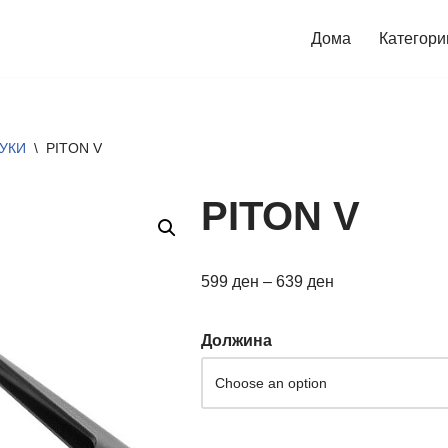
Дома
Категори
КУКИ
\
PITON V
PITON V
599
ден
–
639
ден
Должина