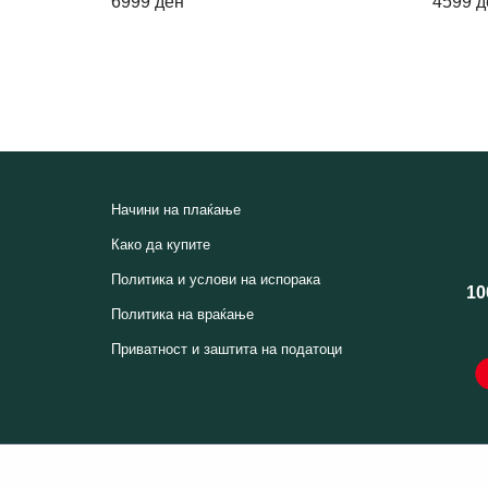
6999
ден
4599
д
Начини на плаќање
Како да купите
Политика и услови на испорака
10
Политика на враќање
Приватност и заштита на податоци
Players.mk | Сите права се задржани