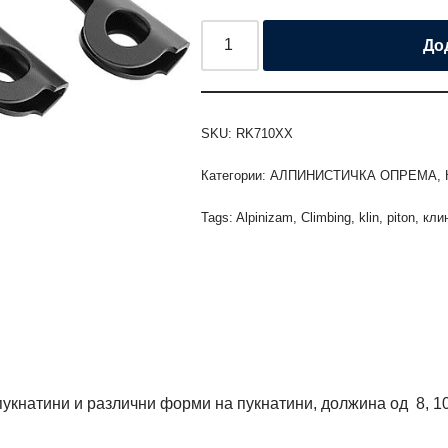
До
SKU:
RK710XX
Категории:
АЛПИНИСТИЧКА ОПРЕМА
,
Tags:
Alpinizam
,
Climbing
,
klin
,
piton
,
кли
укнатини и различни форми на пукнатини, должина од 8, 10