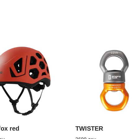
fox red
TWISTER