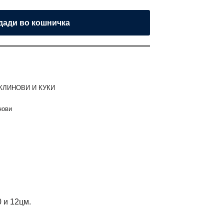
дади во кошничка
КЛИНОВИ И КУКИ
нови
 и 12цм.