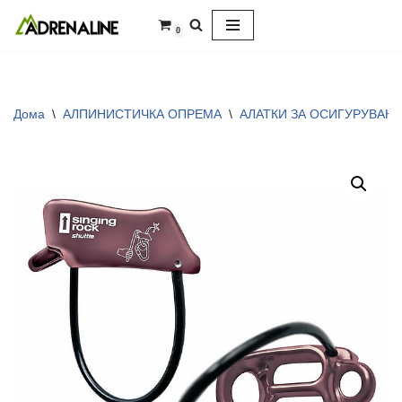
0
Skip
to
content
Дома
\
АЛПИНИСТИЧКА ОПРЕМА
\
АЛАТКИ ЗА ОСИГУРУВАЊ