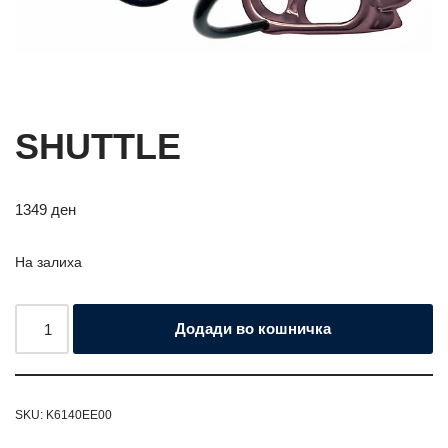
SHUTTLE
1349
ден
На залиха
Додади во кошничка
SKU:
K6140EE00