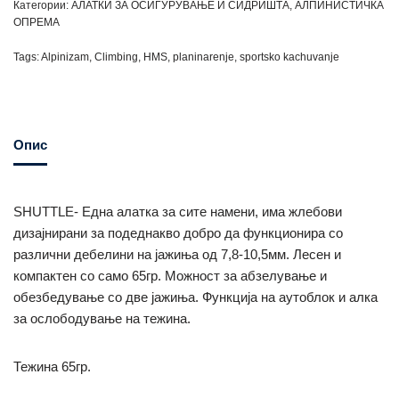
Категории:
АЛАТКИ ЗА ОСИГУРУВАЊЕ И СИДРИШТА
,
АЛПИНИСТИЧКА
ОПРЕМА
Tags:
Alpinizam
,
Climbing
,
HMS
,
planinarenje
,
sportsko kachuvanje
Опис
SHUTTLE- Една алатка за сите намени, има жлебови
дизајнирани за подеднакво добро да функционира со
различни дебелини на јажиња од 7,8-10,5мм. Лесен и
компактен со само 65гр. Можност за абзелување и
обезбедување со две јажиња. Функција на аутоблок и алка
за ослободување на тежина.
Тежина 65гр.