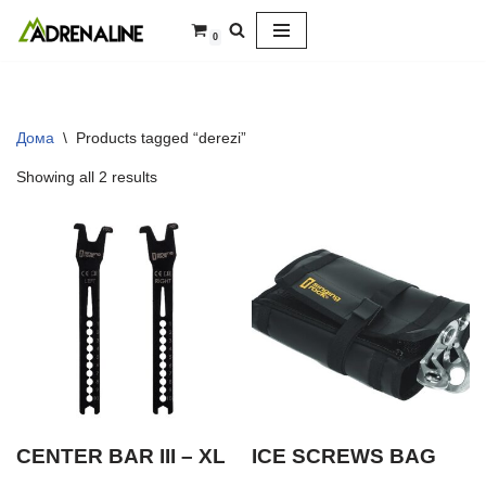
0
Skip
to
content
Дома
\
Products tagged “derezi”
Showing all 2 results
CENTER BAR III – XL
ICE SCREWS BAG