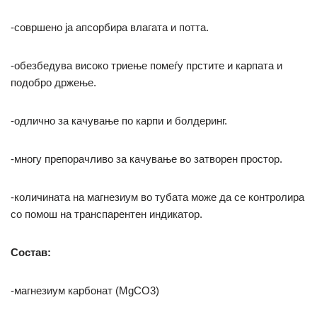
-совршено ја апсорбира влагата и потта.
-обезбедува високо триење помеѓу прстите и карпата и
подобро држење.
-одлично за качување по карпи и болдеринг.
-многу препорачливо за качување во затворен простор.
-количината на магнезиум во тубата може да се контролира
со помош на транспарентен индикатор.
Состав:
-магнезиум карбонат (MgCO3)