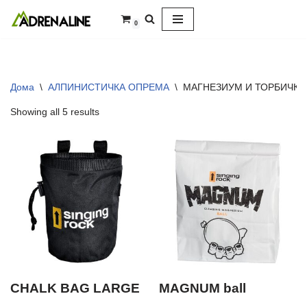
0
Skip
to
content
Дома
\
АЛПИНИСТИЧКА ОПРЕМА
\
МАГНЕЗИУМ И ТОРБИЧКИ
Showing all 5 results
CHALK BAG LARGE
MAGNUM ball