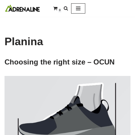
0
Skip
to
content
Planina
Choosing the right size – OCUN