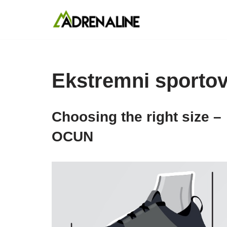
Skip
to
content
Ekstremni sportov
Choosing the right size –
OCUN