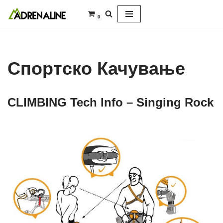
0
Skip
to
content
Спортско Качување
CLIMBING Tech Info – Singing Rock