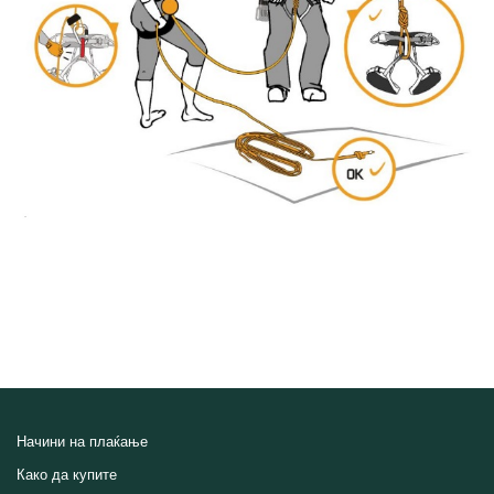
Начини на плаќање
Како да купите