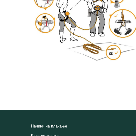
Начини на плаќање
Како да купите