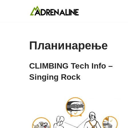
Skip
to
content
Планинарење
CLIMBING Tech Info –
Singing Rock