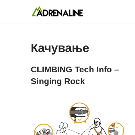
Skip
to
content
Качување
CLIMBING Tech Info –
Singing Rock