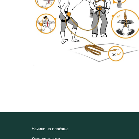
Начини на плаќање
Како да купите