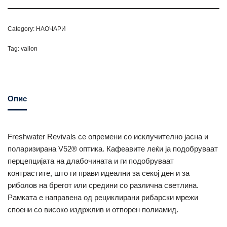
Category:
НАОЧАРИ
Tag:
vallon
Опис
Freshwater Revivals се опремени со исклучително јасна и
поларизирана V52® оптика. Кафеавите леќи ја подобруваат
перцепцијата на длабочината и ги подобруваат
контрастите, што ги прави идеални за секој ден и за
риболов на брегот или средини со различна светлина.
Рамката е направена од рециклирани рибарски мрежи
споени со високо издржлив и отпорен полиамид.