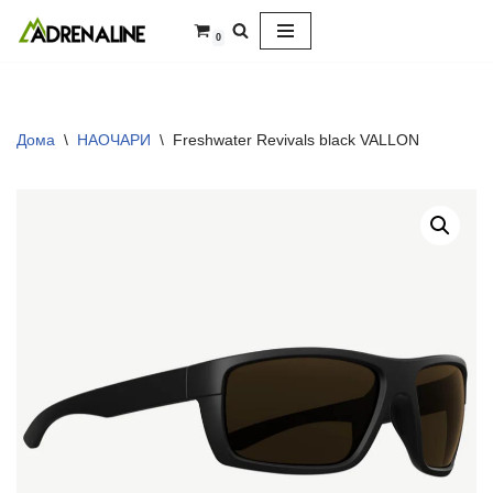
0
Skip
to
content
Дома
\
НАОЧАРИ
\
Freshwater Revivals black VALLON