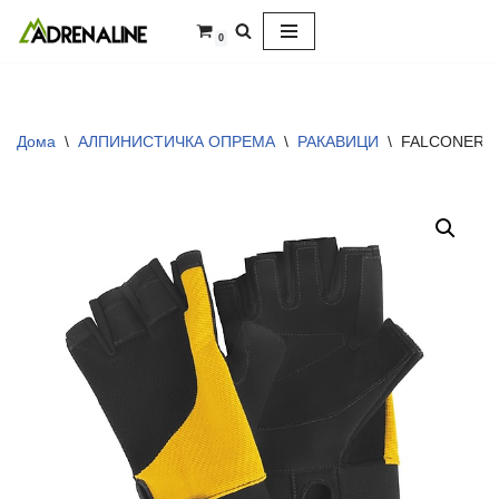
0
Skip
to
content
Дома
\
АЛПИНИСТИЧКА ОПРЕМА
\
РАКАВИЦИ
\
FALCONER 