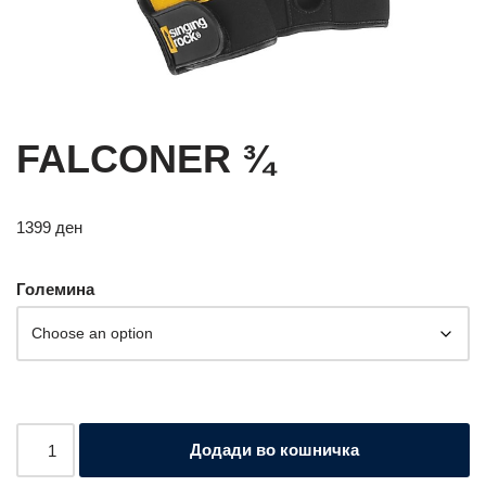
FALCONER ¾
1399
ден
Големина
Додади во кошничка