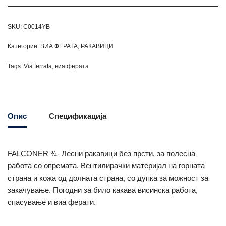
SKU:
C0014YB
Категории:
ВИА ФЕРАТА
,
РАКАВИЦИ
Tags:
Via ferrata
,
виа ферата
Опис
Спецификација
FALCONER ¾- Лесни ракавици без прсти, за полесна
работа со опремата. Вентилирачки материјал на горната
страна и кожа од долната страна, со дупка за можност за
закачување. Погодни за било какава висинска работа,
спасување и виа ферати.