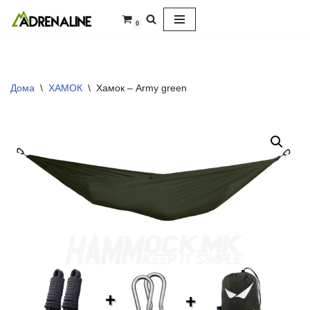
0
Skip
to
content
Дома
\
ХАМОК
\
Хамок – Аrmy green