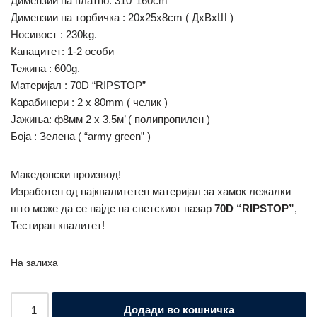
Димензии на платно: 310*160cm
Димензии на торбичка : 20х25х8cm ( ДхВхШ )
Носивост : 230kg.
Капацитет: 1-2 особи
Тежина : 600g.
Материјал : 70D “RIPSTOP”
Карабинери : 2 х 80mm ( челик )
Јажиња: ф8мм 2 х 3.5м’ ( полипропилен )
Боја : Зелена ( “army green” )
Македонски производ!
Изработен од најквалитетен материјал за хамок лежалки
што може да се најде на светскиот пазар
70D “RIPSTOP”
,
Тестиран квалитет!
На залиха
Додади во кошничка