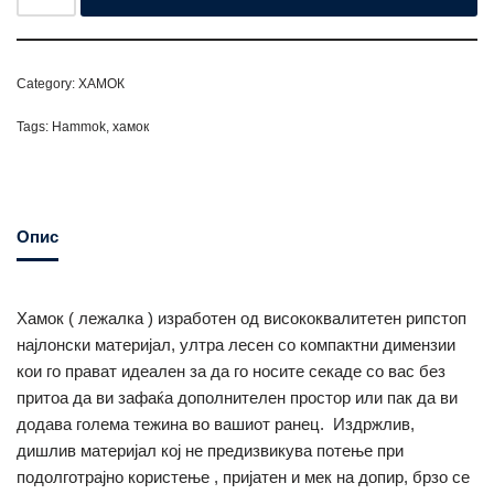
Category:
ХАМОК
Tags:
Hammok
,
хамок
Опис
Хамок ( лежалка ) изработен од висококвалитетен рипстоп
најлонски материјал, ултра лесен со компактни димензии
кои го прават идеален за да го носите секаде со вас без
притоа да ви зафаќа дополнителен простор или пак да ви
додава голема тежина во вашиот ранец. Издржлив,
дишлив материјал кој не предизвикува потење при
подолготрајно користење , пријатен и мек на допир, брзо се