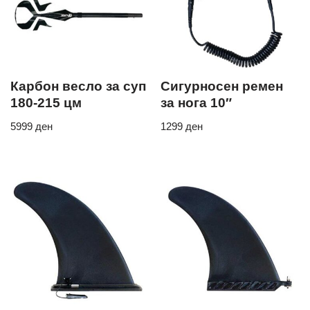
Карбон весло за суп
Сигурносен ремен
180-215 цм
за нога 10″
5999
ден
1299
ден