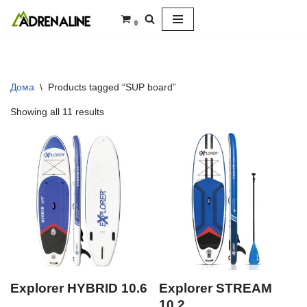
0
Skip
to
content
Дома
\
Products tagged “SUP board”
Showing all 11 results
Explorer HYBRID 10.6
Explorer STREAM
10.2