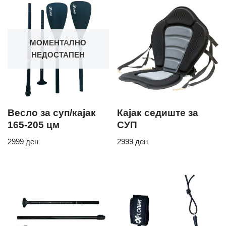
МОМЕНТАЛНО
НЕДОСТАПЕН
Весло за суп/кајак
Кајак седиште за
165-205 цм
СУП
2999
ден
2999
ден