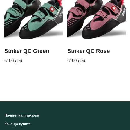
Striker QC Green
Striker QC Rose
6100
ден
6100
ден
Начини на плаќање
Како да купите