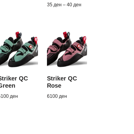
35
ден
–
40
ден
Striker QC
Striker QC
Green
Rose
6100
ден
6100
ден