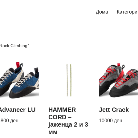
Дома
Категори
Rock Climbing”
Advancer LU
HAMMER
Jett Crack
CORD –
6800
ден
10000
ден
јаженца 2 и 3
мм