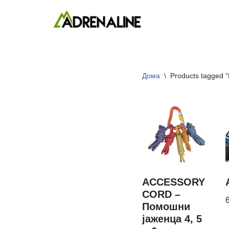
Skip
to
content
Дома
\
Products tagged “
ACCESSORY
CORD –
Помошни
јаженца 4, 5