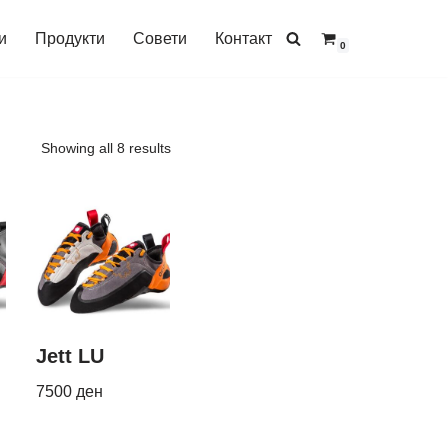
и
Продукти
Совети
Контакт
0
Showing all 8 results
Jett LU
7500
ден