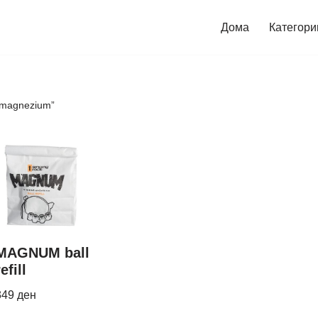
Дома
Категори
“magnezium”
MAGNUM ball
refill
349
ден