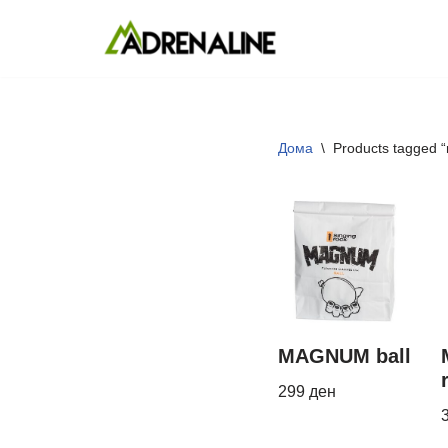
Skip
to
content
Дома
\
Products tagged 
MAGNUM ball
299
ден