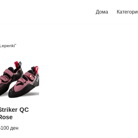
Дома
Категори
Lepenki”
Striker QC
Rose
6100
ден