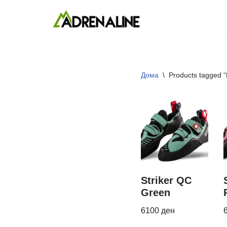
Skip
to
content
Дома
\
Products tagged “
Striker QC
Green
6100
ден