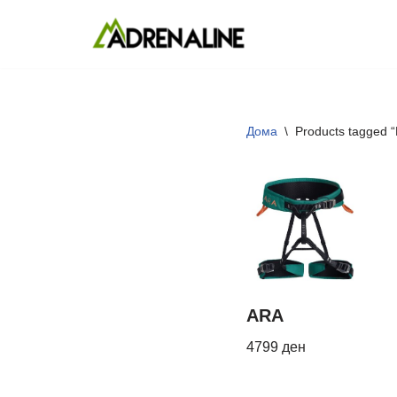
Skip
to
content
Дома
\
Products tagged “
ARA
4799
ден