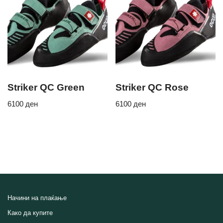
Striker QC Green
Striker QC Rose
6100
ден
6100
ден
Начини на плаќање
Како да купите