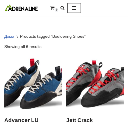
0
Skip
to
content
Дома
\
Products tagged “Bouldering Shoes”
Showing all 6 results
Advancer LU
Jett Crack