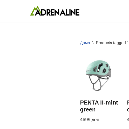
Skip
to
content
Дома
\
Products tagged 
PENTA II-mint
green
4699
ден