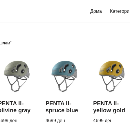
Дома
Категори
“шлем”
PENTA II-
PENTA II-
PENTA II-
olivine gray
spruce blue
yellow gold
4699
ден
4699
ден
4699
ден